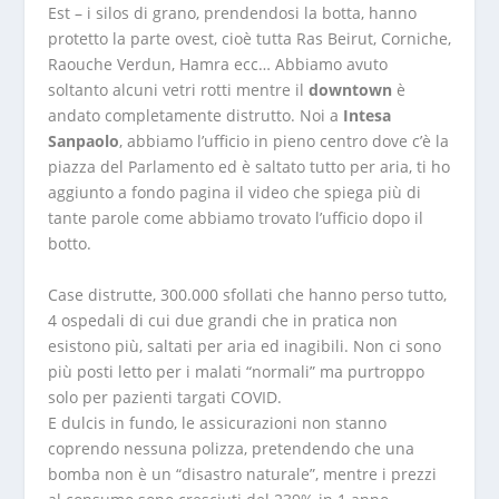
Est – i silos di grano, prendendosi la botta, hanno
protetto la parte ovest, cioè tutta Ras Beirut, Corniche,
Raouche Verdun, Hamra ecc… Abbiamo avuto
soltanto alcuni vetri rotti mentre il
downtown
è
andato completamente distrutto. Noi a
Intesa
Sanpaolo
, abbiamo l’ufficio in pieno centro dove c’è la
piazza del Parlamento ed è saltato tutto per aria, ti ho
aggiunto a fondo pagina il video che spiega più di
tante parole come abbiamo trovato l’ufficio dopo il
botto.
Case distrutte, 300.000 sfollati che hanno perso tutto,
4 ospedali di cui due grandi che in pratica non
esistono più, saltati per aria ed inagibili. Non ci sono
più posti letto per i malati “normali” ma purtroppo
solo per pazienti targati COVID.
E dulcis in fundo, le assicurazioni non stanno
coprendo nessuna polizza, pretendendo che una
bomba non è un “disastro naturale”, mentre i prezzi