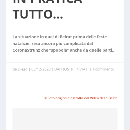
TUTTO…
La situazione in quel di Beirut prima delle feste
natalizie, resa ancora più complicata dal
CoronaStrunz che “spopola” anche da quelle parti…
da
Diego
|
08/12/2020
|
DAI NOSTRI INVIATI
|
1 commento
© Foto originale estratta dal Video della Berta