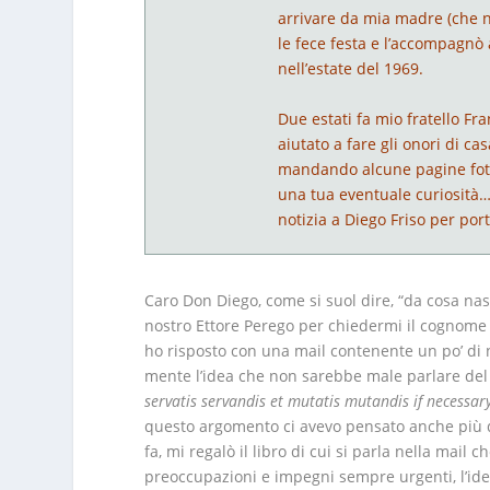
arrivare da mia madre (che n
le fece festa e l’accompagnò 
nell’estate del 1969.
Due estati fa mio fratello F
aiutato a fare gli onori di cas
mandando alcune pagine foto
una tua eventuale curiosità
notizia a Diego Friso per por
Caro Don Diego, come si suol dire, “da cosa nas
nostro Ettore Perego per chiedermi il cognome d
ho risposto con una mail contenente un po’ di not
mente l’idea che non sarebbe male parlare del 
servatis servandis et mutatis mutandis if necessary
questo argomento ci avevo pensato anche più d
fa, mi regalò il libro di cui si parla nella mail 
preoccupazioni e impegni sempre urgenti, l’idea