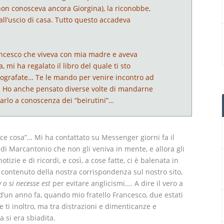
on conosceva ancora Giorgina), la riconobbe,
all’uscio di casa. Tutto questo accadeva
rancesco che viveva con mia madre e aveva
a, mi ha regalato il libro del quale ti sto
grafate… Te le mando per venire incontro ad
… Ho anche pensato diverse volte di mandarne
tarlo a conoscenza dei “beirutini”…
ce cosa”… Mi ha contattato su Messenger giorni fa il
i Marcantonio che non gli veniva in mente, e allora gli
izie e di ricordi, e così, a cose fatte, ci è balenata in
contenuto della nostra corrispondenza sul nostro sito,
 o si necesse est
per evitare anglicismi…. A dire il vero a
’un anno fa, quando mio fratello Francesco, due estati
che ti inoltro, ma tra distrazioni e dimenticanze e
 si era sbiadita.