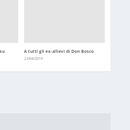
 su
A tutti gli ex-allievi di Don Bosco
23/04/2019