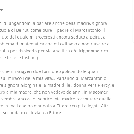
ve.
, dilungandomi a parlare anche della madre, signora
cuola di Beirut, come pure il padre di Marcantonio, il
aiuto del quale mi troveresti ancora seduto a Beirut al
roblema di matematica che mi ostinavo a non riuscire a
ulla per risolverlo per via analitica e/o trigonometrica
le ics e le ipsilon!)…
perché mi suggerì due formule applicando le quali
sui miracoli della mia vita… Parlando di Marcantonio
 signora Giorgina e la madre di lei, donna Vera Piercy, e
cero a mia madre, che non vedevo da anni, in Macomer
mi sembra ancora di sentire mia madre raccontare quella
 la mail che ho mandato a Ettore con gli allegati. Altri
 seconda mail inviata a Ettore.