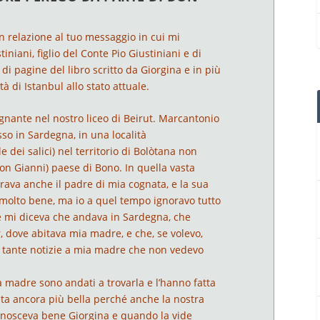
n relazione al tuo messaggio in cui mi
niani, figlio del Conte Pio Giustiniani e di
di pagine del libro scritto da Giorgina e in più
à di Istanbul allo stato attuale.
gnante nel nostro liceo di Beirut. Marcantonio
o in Sardegna, in una località
 dei salici) nel territorio di Bolòtana non
on Gianni) paese di Bono. In quella vasta
rava anche il padre di mia cognata, e la sua
molto bene, ma io a quel tempo ignoravo tutto
 mi diceva che andava in Sardegna, che
dove abitava mia madre, e che, se volevo,
 e tante notizie a mia madre che non vedevo
a madre sono andati a trovarla e l’hanno fatta
ltata ancora più bella perché anche la nostra
conosceva bene Giorgina e quando la vide