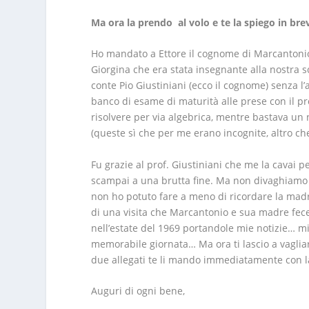
Ma ora la prendo al volo e te la spiego in bre
Ho mandato a Ettore il cognome di Marcantonio
Giorgina che era stata insegnante alla nostra s
conte Pio Giustiniani (ecco il cognome) senza l’
banco di esame di maturità alle prese con il p
risolvere per via algebrica, mentre bastava un n
(queste sì che per me erano incognite, altro che 
Fu grazie al prof. Giustiniani che me la cavai 
scampai a una brutta fine. Ma non divaghiamo 
non ho potuto fare a meno di ricordare la madre
di una visita che Marcantonio e sua madre fe
nell’estate del 1969 portandole mie notizie… 
memorabile giornata… Ma ora ti lascio a vagliare
due allegati te li mando immediatamente con la
Auguri di ogni bene,