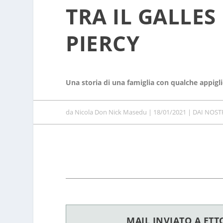
TRA IL GALLES
PIERCY
Una storia di una famiglia con qualche appigli
da
Nicola Don Nick Masedu
|
18/01/2021
|
DAI NOSTR
MAIL INVIATO A ETT