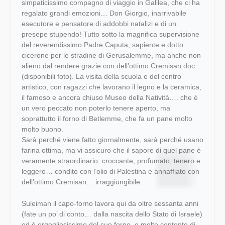
simpaticissimo compagno di viaggio in Galilea, che ci ha
regalato grandi emozioni… Don Giorgio, inarrivabile
esecutore e pensatore di addobbi natalizi e di un
presepe stupendo! Tutto sotto la magnifica supervisione
del reverendissimo Padre Caputa, sapiente e dotto
cicerone per le stradine di Gerusalemme, ma anche non
alieno dal rendere grazie con dell’ottimo Cremisan doc…
(disponibili foto). La visita della scuola e del centro
artistico, con ragazzi che lavorano il legno e la ceramica,
il famoso e ancora chiuso Museo della Natività…. che è
un vero peccato non poterlo tenere aperto, ma
soprattutto il forno di Betlemme, che fa un pane molto
molto buono.
Sarà perché viene fatto giornalmente, sarà perché usano
farina ottima, ma vi assicuro che il sapore di quel pane è
veramente straordinario: croccante, profumato, tenero e
leggero… condito con l’olio di Palestina e annaffiato con
dell’ottimo Cremisan… irraggiungibile.
Suleiman il capo-forno lavora qui da oltre sessanta anni
(fate un po’ di conto… dalla nascita dello Stato di Israele)
ed è orgogliosissimo del suo forno, e molto contento di