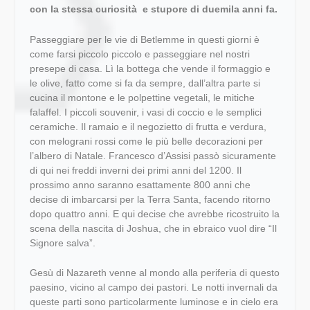
con la stessa curiosità e stupore di duemila anni fa.
Passeggiare per le vie di Betlemme in questi giorni è
come farsi piccolo piccolo e passeggiare nel nostri
presepe di casa. Lì la bottega che vende il formaggio e
le olive, fatto come si fa da sempre, dall’altra parte si
cucina il montone e le polpettine vegetali, le mitiche
falaffel. I piccoli souvenir, i vasi di coccio e le semplici
ceramiche. Il ramaio e il negozietto di frutta e verdura,
con melograni rossi come le più belle decorazioni per
l’albero di Natale. Francesco d’Assisi passò sicuramente
di qui nei freddi inverni dei primi anni del 1200. Il
prossimo anno saranno esattamente 800 anni che
decise di imbarcarsi per la Terra Santa, facendo ritorno
dopo quattro anni. E qui decise che avrebbe ricostruito la
scena della nascita di Joshua, che in ebraico vuol dire “Il
Signore salva”.
Gesù di Nazareth venne al mondo alla periferia di questo
paesino, vicino al campo dei pastori. Le notti invernali da
queste parti sono particolarmente luminose e in cielo era