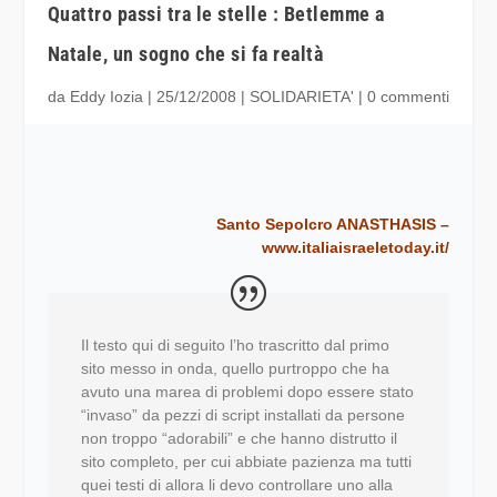
Quattro passi tra le stelle : Betlemme a
Natale, un sogno che si fa realtà
da
Eddy Iozia
|
25/12/2008
|
SOLIDARIETA'
|
0 commenti
Santo Sepolcro ANASTHASIS –
www.italiaisraeletoday.it/
Il testo qui di seguito l’ho trascritto dal primo
sito messo in onda, quello purtroppo che ha
avuto una marea di problemi dopo essere stato
“invaso” da pezzi di script installati da persone
non troppo “adorabili” e che hanno distrutto il
sito completo, per cui abbiate pazienza ma tutti
quei testi di allora li devo controllare uno alla