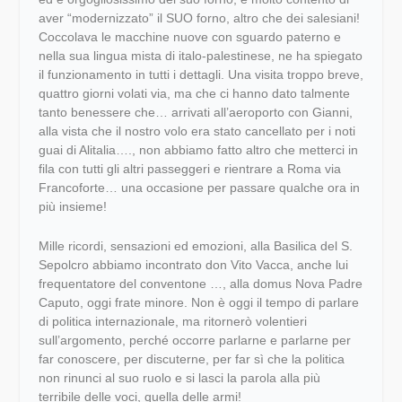
aver “modernizzato” il SUO forno, altro che dei salesiani!
Coccolava le macchine nuove con sguardo paterno e
nella sua lingua mista di italo-palestinese, ne ha spiegato
il funzionamento in tutti i dettagli. Una visita troppo breve,
quattro giorni volati via, ma che ci hanno dato talmente
tanto benessere che… arrivati all’aeroporto con Gianni,
alla vista che il nostro volo era stato cancellato per i noti
guai di Alitalia…., non abbiamo fatto altro che metterci in
fila con tutti gli altri passeggeri e rientrare a Roma via
Francoforte… una occasione per passare qualche ora in
più insieme!
Mille ricordi, sensazioni ed emozioni, alla Basilica del S.
Sepolcro abbiamo incontrato don Vito Vacca, anche lui
frequentatore del conventone …, alla domus Nova Padre
Caputo, oggi frate minore. Non è oggi il tempo di parlare
di politica internazionale, ma ritornerò volentieri
sull’argomento, perché occorre parlarne e parlarne per
far conoscere, per discuterne, per far sì che la politica
non rinunci al suo ruolo e si lasci la parola alla più
terribile delle voci, quella delle armi!