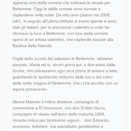
apparsa una stella cometa che indicava la strada per
Betlemme. Oggi le stelle comete sono tornate a
risplendere nella notte. Da otto anni (siamo nel 2008,
ndlr), in seguito all’ultima intifada si erano spente e sono
stati gli italiani, per la precisione i salentini a voler far
ritornare la luce a Betlemme, con una stella cometa
opera di un artista salentino, che risplende davanti alla
Basilica della Natività.
Ospiti della scuola dei salesiani di Betlemme, abbiamo
passato, Maria ed io, alcuni giorni qui, a due passi dalla
Grotta, che salutavamo ogni sera prima di andare a letto,
guardando lo spettacolo notturno delle luci e dei colori
della notte magica di Betlemme, che ci ha accolto con un
tepore primaverile…
Abuna Masedu il mitico direttore, compagno di …
conventone a El Houssoun, con don Eraldo Vacca,
compagno di classe nell’anno della maturità 1969,
rimasta mitica per tantissime ragioni… don Edoardo,
economo, tuttofare, ma soprattutto gentilissimo e