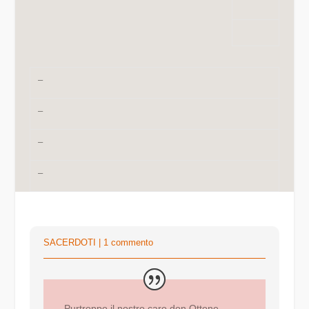
–
–
–
–
SACERDOTI
|
1 commento
Purtroppo il nostro caro don Ottone