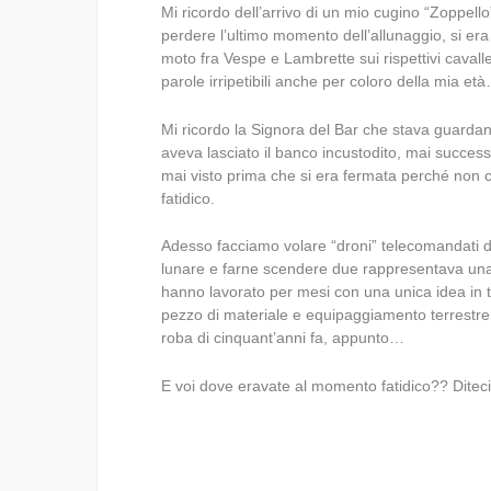
Mi ricordo dell’arrivo di un mio cugino “Zoppell
perdere l’ultimo momento dell’allunaggio, si era
moto fra Vespe e Lambrette sui rispettivi caval
parole irripetibili anche per coloro della mia et
Mi ricordo la Signora del Bar che stava guardand
aveva lasciato il banco incustodito, mai succes
mai visto prima che si era fermata perché non c
fatidico.
Adesso facciamo volare “droni” telecomandati da
lunare e farne scendere due rappresentava una 
hanno lavorato per mesi con una unica idea in te
pezzo di materiale e equipaggiamento terrestre 
roba di cinquant’anni fa, appunto…
E voi dove eravate al momento fatidico?? Diteci