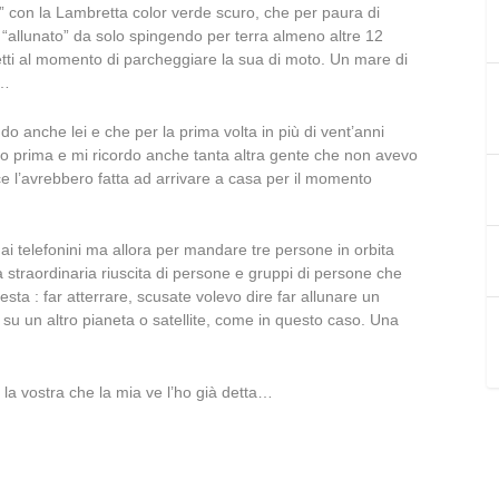
o” con la Lambretta color verde scuro, che per paura di
 “allunato” da solo spingendo per terra almeno altre 12
letti al momento di parcheggiare la sua di moto. Un mare di
à…
o anche lei e che per la prima volta in più di vent’anni
so prima e mi ricordo anche tanta altra gente che non avevo
e l’avrebbero fatta ad arrivare a casa per il momento
i telefonini ma allora per mandare tre persone in orbita
straordinaria riuscita di persone e gruppi di persone che
sta : far atterrare, scusate volevo dire far allunare un
su un altro pianeta o satellite, come in questo caso. Una
 la vostra che la mia ve l’ho già detta…