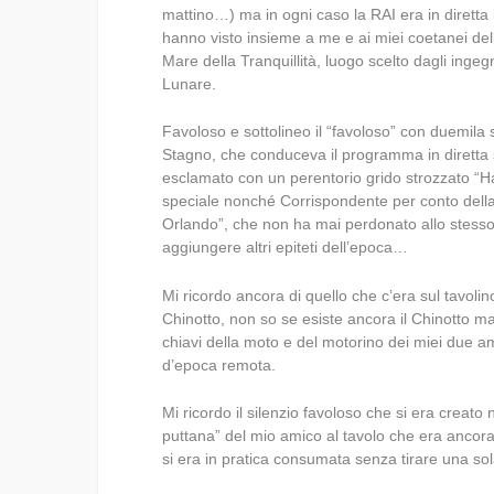
mattino…) ma in ogni caso la RAI era in diretta i
hanno visto insieme a me e ai miei coetanei dell
Mare della Tranquillità, luogo scelto dagli ingeg
Lunare.
Favoloso e sottolineo il “favoloso” con duemila s
Stagno, che conduceva il programma in diretta 
esclamato con un perentorio grido strozzato “
speciale nonché Corrispondente per conto dell
Orlando”, che non ha mai perdonato allo stesso
aggiungere altri epiteti dell’epoca…
Mi ricordo ancora di quello che c’era sul tavolin
Chinotto, non so se esiste ancora il Chinotto ma
chiavi della moto e del motorino dei miei due am
d’epoca remota.
Mi ricordo il silenzio favoloso che si era creato
puttana” del mio amico al tavolo che era ancora
si era in pratica consumata senza tirare una so