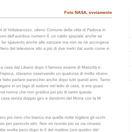
Foto NASA, ovviamente
uel di Voltabarozzo, ultimo Comune della città di Padova in
anni dell’autobus numero 4, un caldo spaziale anche se
da far spavento anche alle zanzare ma non se ne accorgeva
 Nero del televisore sito a più di due metri dal suolo come si
o a casa dal Libano dopo il famoso esame di Maturità e
quell’epoca, stavamo osservando un qualcosa di molto strano
 fatto parlare parecchio anche dopo tutti questi anni. Tanto
are in un lago di sudore nel letto di casa, si era quasi
 mia nonna che non gradiva poi più di tanto queste
di casa senza doppio giro e dandomi del Mona con la M
ero più nero che bianco ma quella notte togliere gli occhi
to per parecchi altri. Non mi ricordo più se sia rimasto
be svolta poco dopo le 4 del mattino (ore quattro del