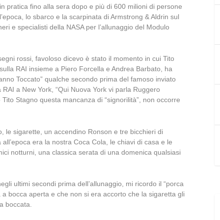
n pratica fino alla sera dopo e più di 600 milioni di persone
’epoca, lo sbarco e la scarpinata di Armstrong & Aldrin sul
neri e specialisti della NASA per l’allunaggio del Modulo
egni rossi, favoloso dicevo è stato il momento in cui Tito
sulla RAI insieme a Piero Forcella e Andrea Barbato, ha
Hanno Toccato” qualche secondo prima del famoso inviato
a RAI a New York, “Qui Nuova York vi parla Ruggero
 Tito Stagno questa mancanza di “signorilità”, non occorre
o, le sigarette, un accendino Ronson e tre bicchieri di
 all’epoca era la nostra Coca Cola, le chiavi di casa e le
ici notturni, una classica serata di una domenica qualsiasi
negli ultimi secondi prima dell’allunaggio, mi ricordo il “porca
 a bocca aperta e che non si era accorto che la sigaretta gli
la boccata.