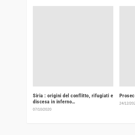
Siria : origini del conflitto, rifugiati e
Prosecc
discesa in inferno…
24/12/20
07/10/2020