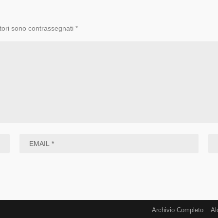
tori sono contrassegnati
*
Archivio Completo
Al