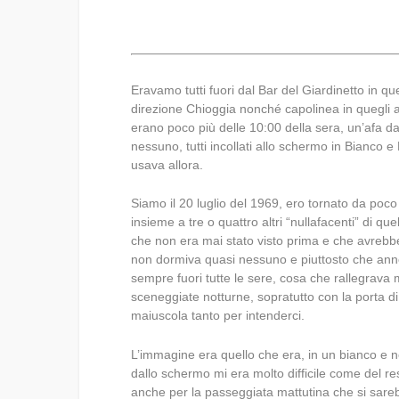
Eravamo tutti fuori dal Bar del Giardinetto in q
direzione Chioggia nonché capolinea in quegli 
erano poco più delle 10:00 della sera, un’afa 
nessuno, tutti incollati allo schermo in Bianco e
usava allora.
Siamo il 20 luglio del 1969, ero tornato da poc
insieme a tre o quattro altri “nullafacenti” di 
che non era mai stato visto prima e che avrebbe
non dormiva quasi nessuno e piuttosto che anneg
sempre fuori tutte le sere, cosa che rallegrava
sceneggiate notturne, sopratutto con la porta 
maiuscola tanto per intenderci.
L’immagine era quello che era, in un bianco e n
dallo schermo mi era molto difficile come del res
anche per la passeggiata mattutina che si sareb