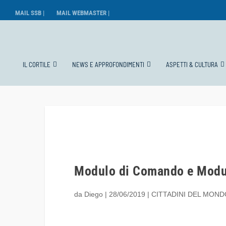
MAIL SSB |
MAIL WEBMASTER |
IL CORTILE
NEWS E APPROFONDIMENTI
ASPETTI & CULTURA
Modulo di Comando e Modul
da
Diego
|
28/06/2019
|
CITTADINI DEL MON