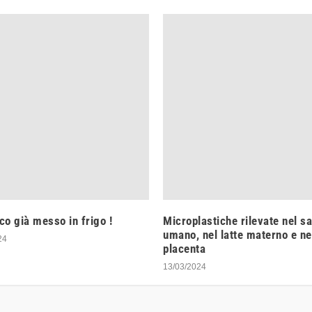
o già messo in frigo !
Microplastiche rilevate nel s
umano, nel latte materno e ne
24
placenta
13/03/2024