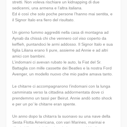
stretti. Non voleva rischiare un kidnapping di due
sedicenni, una armena e l’altra italiana.
Ed é così che solo poche persone l’hanno mai sentita, e
il Signor Italo era fiero del risultato.
Un giorno fummo aggrediti nella casa di montagna ad
Aynab da chissà chi che vennero col viso coperto da
keffieh, puntandoci le armi addosso. Il Signor Italo e sua
figlia Liliana erano lì pure, assieme ad Annie e ad altri
amici con bambini.
L’indomani ci avevan rubato le auto, la Fiat del Sr.
Battaglia con mille cassette dei Beatles e la nostra Ford
Avenger, un modello nuovo che mio padre amava tanto.
Le chitarre ci accompagnarono l’indomani con la lunga
camminata verso la cittadina addormentata dove ci
prendemmo un tassì per Beirut. Annie andò sotto shock
e per un po’ le chitarre eran spente.
Un anno dopo la chitarra la suonavo su una nave della
Sesta Flotta Americana, con vari Marines, marinai e