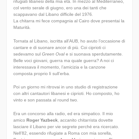
rifugiati libanesi della mia età. In mezzo al Mediterraneo,
col vento serale di giugno, ero una dei tanti che
scappavano dal Libano difficile del 1976.
La chitarra mi fece compagnia al Cairo dove presentai la
Maturità.
Tornata al Libano, iscritta all’AUB, ho avuto l’occasione di
cantare e di suonare ancor di più. Coi ciprioti ci
sedevamo sul
Green Oval
e si suonava sperdutamente.
Belle voci giovani, guerra ma quale guerra? A noi ci
interessava il momento, l’amicizia e la canzone
composta proprio lì sull’erba.
Poi un giorno mi ritrovai in uno studio di registrazione
con altri cantautori libanesi e ciprioti. Ho composto, ho
vinto e son passata al round two.
Era un concorso alla radio, ed era simpatico. Il mio
amico
Roger Yazbeck
, accanito chitarrista dovette
lasciare il Libano per vie segrete perché era ricercato.
Nell’82, essendo rifugiate a Roma con mia sorella,