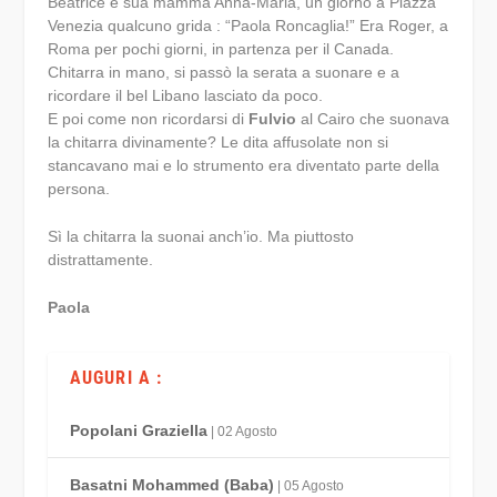
Beatrice e sua mamma Anna-Maria, un giorno a Piazza
Venezia qualcuno grida : “Paola Roncaglia!” Era Roger, a
Roma per pochi giorni, in partenza per il Canada.
Chitarra in mano, si passò la serata a suonare e a
ricordare il bel Libano lasciato da poco.
E poi come non ricordarsi di
Fulvio
al Cairo che suonava
la chitarra divinamente? Le dita affusolate non si
stancavano mai e lo strumento era diventato parte della
persona.
Sì la chitarra la suonai anch’io. Ma piuttosto
distrattamente.
Paola
AUGURI A :
Popolani Graziella
| 02 Agosto
Basatni Mohammed (Baba)
| 05 Agosto