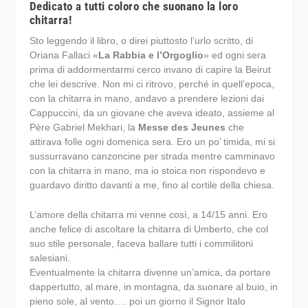
Dedicato a tutti coloro che suonano la loro
chitarra!
Sto leggendo il libro, o direi piuttosto l’urlo scritto, di
Oriana Fallaci «
La Rabbia e l’Orgoglio
» ed ogni sera
prima di addormentarmi cerco invano di capire la Beirut
che lei descrive. Non mi ci ritrovo, perché in quell’epoca,
con la chitarra in mano, andavo a prendere lezioni dai
Cappuccini, da un giovane che aveva ideato, assieme al
Père Gabriel Mekhari, la
Messe des Jeunes
che
attirava folle ogni domenica sera. Ero un po’ timida, mi si
sussurravano canzoncine per strada mentre camminavo
con la chitarra in mano, ma io stoica non rispondevo e
guardavo diritto davanti a me, fino al cortile della chiesa.
L’amore della chitarra mi venne così, a 14/15 anni. Ero
anche felice di ascoltare la chitarra di Umberto, che col
suo stile personale, faceva ballare tutti i commilitoni
salesiani.
Eventualmente la chitarra divenne un’amica, da portare
dappertutto, al mare, in montagna, da suonare al buio, in
pieno sole, al vento…. poi un giorno il Signor Italo