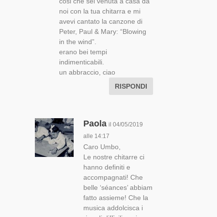
cosi che sei venuta a casa da
noi con la tua chitarra e mi
avevi cantato la canzone di
Peter, Paul & Mary: “Blowing
in the wind”.
erano bei tempi
indimenticabili.
un abbraccio, ciao
RISPONDI
Paola
il 04/05/2019
alle 14:17
Caro Umbo,
Le nostre chitarre ci
hanno definiti e
accompagnati! Che
belle ‘séances’ abbiam
fatto assieme! Che la
musica addolcisca i