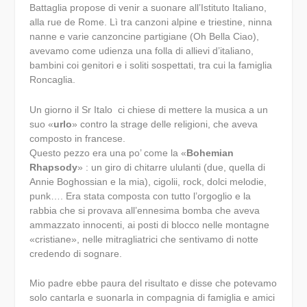
Battaglia propose di venir a suonare all’Istituto Italiano,
alla rue de Rome. Lì tra canzoni alpine e triestine, ninna
nanne e varie canzoncine partigiane (Oh Bella Ciao),
avevamo come udienza una folla di allievi d’italiano,
bambini coi genitori e i soliti sospettati, tra cui la famiglia
Roncaglia.
Un giorno il Sr Italo ci chiese di mettere la musica a un
suo «
urlo
» contro la strage delle religioni, che aveva
composto in francese.
Questo pezzo era una po’ come la «
Bohemian
Rhapsody
» : un giro di chitarre ululanti (due, quella di
Annie Boghossian e la mia), cigolii, rock, dolci melodie,
punk…. Era stata composta con tutto l’orgoglio e la
rabbia che si provava all’ennesima bomba che aveva
ammazzato innocenti, ai posti di blocco nelle montagne
«cristiane», nelle mitragliatrici che sentivamo di notte
credendo di sognare.
Mio padre ebbe paura del risultato e disse che potevamo
solo cantarla e suonarla in compagnia di famiglia e amici