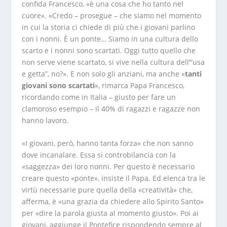
confida Francesco, «è una cosa che ho tanto nel
cuore». «Credo – prosegue – che siamo nel momento
in cui la storia ci chiede di più che i giovani parlino
con i nonni. È un ponte… Siamo in una cultura dello
scarto e i nonni sono scartati. Oggi tutto quello che
non serve viene scartato, si vive nella cultura dell’“usa
e getta”, no?». E non solo gli anziani, ma anche «
tanti
giovani sono scartati
», rimarca Papa Francesco,
ricordando come in Italia – giusto per fare un
clamoroso esempio – il 40% di ragazzi e ragazze non
hanno lavoro.
«I giovani, però, hanno tanta forza» che non sanno
dove incanalare. Essa si controbilancia con la
«saggezza» dei loro nonni. Per questo è necessario
creare questo «ponte», insiste il Papa. Ed elenca tra le
virtù necessarie pure quella della «creatività» che,
afferma, è «una grazia da chiedere allo Spirito Santo»
per «dire la parola giusta al momento giusto». Poi ai
giovani, aggiunge il Pontefice rispondendo sempre al