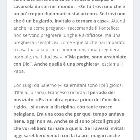
cavarsela da soli nel mondo
». «
Se tu trovi uno che è
un po’ troppo diplomatico stai attento. Se trovi uno
che è un bugiardo, invitalo a tornare a casa
». Attenti
anche «a come pregano», raccomanda il Pontefice:
non servono preghiere lunghe e artificiose, ma una
preghiera «semplice», come «quella che hai imparato
a casa tua, alla prima comunione», «una preghiera
normale, ma fiduciosa».
«“Ma padre, sono arrabbiato
con Dio”. Anche quella è una preghiera»
, esclama il
Papa.
Con Luigi da Salerno («I salernitani sono i più gioiosi
d’Italia, lo sai?»), Francesco ricorda
il periodo del
noviziato: «Era un’altra epoca: prima del Concilio…
rigido… si usava la disciplina, con tante tracce
pelagiane. Era una cosa che per quel tempo andava
bene, oggi non va. Anche se ci sono piccoli gruppi
che vorrebbero tornare a quello. Se li avessi invitati
oggi sarebbero venuti con la talare, magari anche