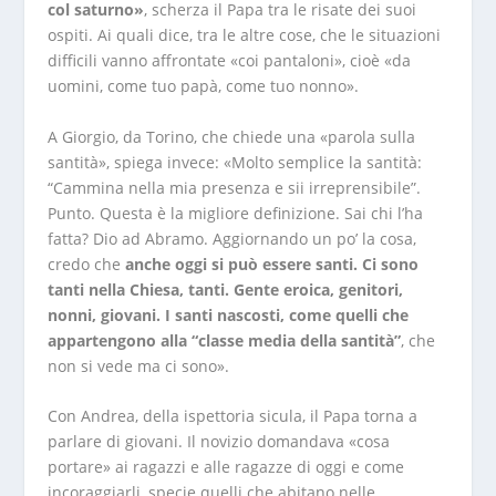
col saturno»
, scherza il Papa tra le risate dei suoi
ospiti. Ai quali dice, tra le altre cose, che le situazioni
difficili vanno affrontate «coi pantaloni», cioè «da
uomini, come tuo papà, come tuo nonno».
A Giorgio, da Torino, che chiede una «parola sulla
santità», spiega invece: «Molto semplice la santità:
“Cammina nella mia presenza e sii irreprensibile”.
Punto. Questa è la migliore definizione. Sai chi l’ha
fatta? Dio ad Abramo. Aggiornando un po’ la cosa,
credo che
anche oggi si può essere santi. Ci sono
tanti nella Chiesa, tanti. Gente eroica, genitori,
nonni, giovani. I santi nascosti, come quelli che
appartengono alla “classe media della santità”
, che
non si vede ma ci sono».
Con Andrea, della ispettoria sicula, il Papa torna a
parlare di giovani. Il novizio domandava «cosa
portare» ai ragazzi e alle ragazze di oggi e come
incoraggiarli, specie quelli che abitano nelle