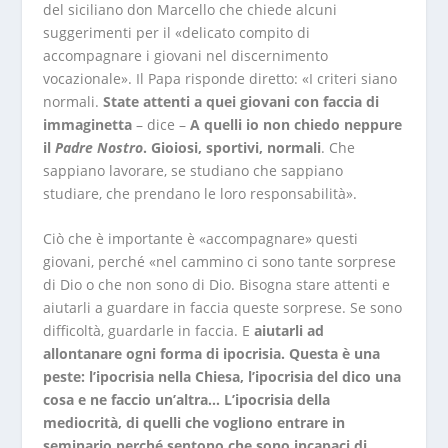
del siciliano don Marcello che chiede alcuni
suggerimenti per il «delicato compito di
accompagnare i giovani nel discernimento
vocazionale». Il Papa risponde diretto: «I criteri siano
normali.
State attenti a quei giovani con faccia di
immaginetta
– dice –
A quelli io non chiedo neppure
il
Padre Nostro
. Gioiosi, sportivi, normali
. Che
sappiano lavorare, se studiano che sappiano
studiare, che prendano le loro responsabilità».
Ciò che è importante è «accompagnare» questi
giovani, perché «nel cammino ci sono tante sorprese
di Dio o che non sono di Dio. Bisogna stare attenti e
aiutarli a guardare in faccia queste sorprese. Se sono
difficoltà, guardarle in faccia. E
aiutarli ad
allontanare ogni forma di ipocrisia. Questa è una
peste: l’ipocrisia nella Chiesa, l’ipocrisia del dico una
cosa e ne faccio un’altra… L’ipocrisia della
mediocrità, di quelli che vogliono entrare in
seminario perché sentono che sono incapaci di