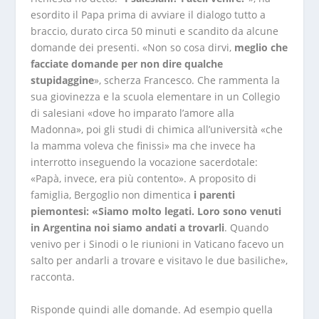
esordito il Papa prima di avviare il dialogo tutto a
braccio, durato circa 50 minuti e scandito da alcune
domande dei presenti. «Non so cosa dirvi,
meglio che
facciate domande per non dire qualche
stupidaggine
», scherza Francesco. Che rammenta la
sua giovinezza e la scuola elementare in un Collegio
di salesiani «dove ho imparato l’amore alla
Madonna», poi gli studi di chimica all’università «che
la mamma voleva che finissi» ma che invece ha
interrotto inseguendo la vocazione sacerdotale:
«Papà, invece, era più contento». A proposito di
famiglia, Bergoglio non dimentica
i parenti
piemontesi: «Siamo molto legati. Loro sono venuti
in Argentina noi siamo andati a trovarli
. Quando
venivo per i Sinodi o le riunioni in Vaticano facevo un
salto per andarli a trovare e visitavo le due basiliche»,
racconta.
Risponde quindi alle domande. Ad esempio quella