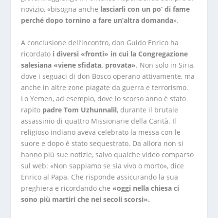
novizio, «bisogna anche
lasciarli con un po’ di fame
perché dopo tornino a fare un’altra domanda
».
A conclusione dell’incontro, don Guido Enrico ha
ricordato
i diversi «fronti» in cui la Congregazione
salesiana «viene sfidata, provata»
. Non solo in Siria,
dove i seguaci di don Bosco operano attivamente, ma
anche in altre zone piagate da guerra e terrorismo.
Lo Yemen, ad esempio, dove lo scorso anno è stato
rapito
padre Tom Uzhunnalil
, durante il brutale
assassinio di quattro Missionarie della Carità. Il
religioso indiano aveva celebrato la messa con le
suore e dopo è stato sequestrato. Da allora non si
hanno più sue notizie, salvo qualche video comparso
sul web: «Non sappiamo se sia vivo o morto», dice
Enrico al Papa. Che risponde assicurando la sua
preghiera e ricordando che
«oggi nella chiesa ci
sono più martiri che nei secoli scorsi».