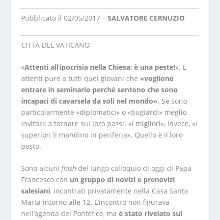
Pubblicato il 02/05/2017 –
SALVATORE CERNUZIO
CITTÀ DEL VATICANO
«
Attenti all
‘
ipocrisia nella Chiesa: è una peste!
». E
attenti pure a tutti quei giovani che
«vogliono
entrare in seminario perché sentono che sono
incapaci di cavarsela da soli nel mondo»
. Se sono
particolarmente «diplomatici» o «bugiardi» meglio
invitarli a tornare sui loro passi. «I migliori», invece, «i
superiori li mandino in periferia». Quello è il loro
posto.
Sono alcuni
flash
del lungo colloquio di oggi di Papa
Francesco con
un gruppo di novizi e prenovizi
salesiani
, incontrati privatamente nella Casa Santa
Marta intorno alle 12. L’incontro non figurava
nell’agenda del Pontefice, ma
è stato rivelato sul