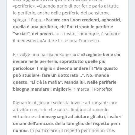
«periferie». «Quando parlo di periferie parlo di tutte
le periferie, anche delle periferie del pensiero»,
spiega il Papa. «
Parlare con i non credenti, agnostici,
quella è una periferia, eh! Poi ci sono le periferie
“sociali”, dei poveri…»
. L’invito, comunque, è sempre
il medesimo: «Andare lì», esorta Francesco.
E rivolge una parola ai Superiori:
«Scegliete bene chi
inviare nelle periferie, soprattutto quelle più
pericolose. I migliori devono andare lì! “Ma questo
può studiare, fare un dottorato…”. No, manda
questo. “Lì c’è la mafia”. Manda lui. Nelle periferie
bisogna mandare i migliori»
, rimarca il Pontefice.
Riguardo ai giovani sollecita invece ad «organizzare
attività» concrete che non si limitino al «mondo
virtuale» e ad
«insegnargli ad aiutare gli altri, i valori
umani dell’amicizia, della famiglia, del rispetto per i
nonni»
. In particolare «il rispetto per i nonni» che,