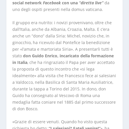
social network
Facebook
con una
“diretta live”
da
uno degli ospiti presenti nella domus vaticana.
Il gruppo era nutrito: i novizi provenivano, oltre che
dall’Italia, anche da Albania, Croazia, Malta. E c’era
anche un “dono” dalla Siria: Michel, novizio che, in
ginocchio, ha ricevuto dal Pontefice la benedizione
per «l’amata e martoriata Siria». A presentarli tutti è
stato
don Guido Enrico, incaricato della formazione
in Italia
, che ha ringraziato il Papa per aver accettato
la proposta di questo incontro che «si lega
idealmente» alla visita che Francesco fece ai salesiani
a Valdocco, nella Basilica di Santa Maria Ausiliatrice,
durante la tappa a Torino del 2015. In dono, don
Guido ha consegnato al Vescovo di Roma una
medaglia fatta coniare nel 1885 dal primo successore
di don Bosco.
«Grazie di essere venuti. Quando ho visto questa
richiesta ho detto:
“I salesiani? Fateli venire!”
», ha