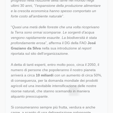
progressi nella riduzione della fame nel mondo negli
ultimi 30 anni, “
l’espansione della produzione alimentare
e la crescita economica hanno spesso comportato un
forte costo all’ambiente naturale
”.
“
Quasi una metà delle foreste che una volta ricoprivano
la Terra sono ormai scomparse. Le sorgenti d’acqua
vengono rapidamente esaurite. La biodiversità è stata
profondamente erosa
”, afferma il DG della FAO
José
Graziano da Silva
nella sua introduzione al
report
riportata sul sito dell’organizzazione.
A detta di tanti esperti, entro molto poco, circa il 2050, il
numero di persone che popoleranno il nostro pianeta
arriverà a circa
10 miliardi
con un aumento di circa 50%,
di conseguenza, per la domanda mondiale dei prodotti
agricoli ed una inevitabile intensificazione delle nostre
risorse naturali, che stanno scemando in maniera
alquanto preoccupante.
Si consumeranno sempre più frutta, verdura e anche
carne, a scapito di una deforestazione galoppante,