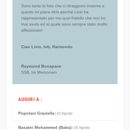
Sono tante le foto che ci ritraggono insieme e
questo mi piace dirlo perché Livio ha
rappresentato per me quel fratello che non ho
mai avuto ed al quale sono sempre stato molto
affezionato!
Ciao Livio, tvb, Raimondo
Raymond Bonapace
SSB
,
Im Memoriam
AUGURI A :
Popolani Graziella
| 02 Agosto
Basatni Mohammed (Baba)
| 05 Agosto