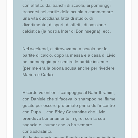
con affetto: dai banchi di scuola, ai pomeriggi
trascorsi nel cortile della scuola a commentare
una vita quotidiana fatta di studio, di
divertimento, di sport, di affetti, di passione
calcistica (la nostra Inter di Boninsegna), ecc.
Nel weekend, ci ritrovavamo a scuola per le
partite di calcio, dopo la messa e a casa di Livio
nel pomeriggio per sentire le partite insieme
(per me era la buona scusa anche per rivedere
Marina e Carla).
Ricordo volentieri il campeggio al Nahr Ibrahim,
con Daniele che si faceva lo shampoo nel fiume
gelato per essere profumato prima dell’incontro
con Pupa….con Eddy Costantine che Livio
prendeva bonariamente in giro, con la sua
sagacia e l’humor che lo ha sempre
contraddistinto.
Se lo ricorderà anche Sandro per le sue battute