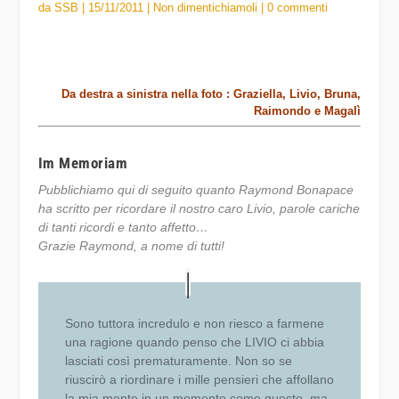
da
SSB
|
15/11/2011
|
Non dimentichiamoli
|
0 commenti
Da destra a sinistra nella foto : Graziella, Livio, Bruna,
Raimondo e Magalì
Im Memoriam
Pubblichiamo qui di seguito quanto Raymond Bonapace
ha scritto per ricordare il nostro caro Livio, parole cariche
di tanti ricordi e tanto affetto…
Grazie Raymond, a nome di tutti!
Sono tuttora incredulo e non riesco a farmene
una ragione quando penso che LIVIO ci abbia
lasciati così prematuramente. Non so se
riuscirò a riordinare i mille pensieri che affollano
la mia mente in un momento come questo, ma