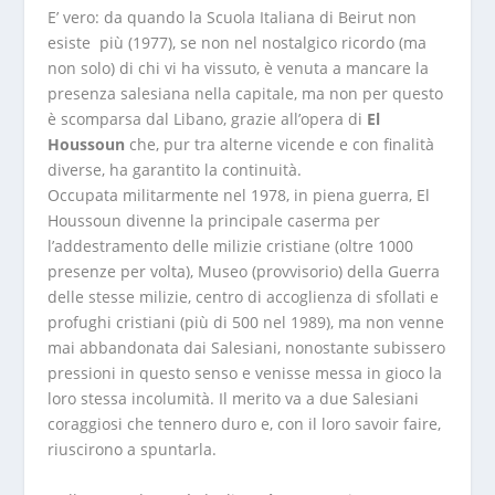
E’ vero: da quando la Scuola Italiana di Beirut non
esiste più (1977), se non nel nostalgico ricordo (ma
non solo) di chi vi ha vissuto, è venuta a mancare la
presenza salesiana nella capitale, ma non per questo
è scomparsa dal Libano, grazie all’opera di
El
Houssoun
che, pur tra alterne vicende e con finalità
diverse, ha garantito la continuità.
Occupata militarmente nel 1978, in piena guerra, El
Houssoun divenne la principale caserma per
l’addestramento delle milizie cristiane (oltre 1000
presenze per volta), Museo (provvisorio) della Guerra
delle stesse milizie, centro di accoglienza di sfollati e
profughi cristiani (più di 500 nel 1989), ma non venne
mai abbandonata dai Salesiani, nonostante subissero
pressioni in questo senso e venisse messa in gioco la
loro stessa incolumità. Il merito va a due Salesiani
coraggiosi che tennero duro e, con il loro savoir faire,
riuscirono a spuntarla.