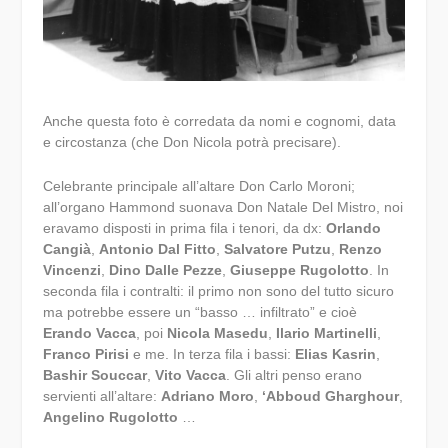
Anche questa foto è corredata da nomi e cognomi, data
e circostanza (che Don Nicola potrà precisare).
Celebrante principale all’altare Don Carlo Moroni;
all’organo Hammond suonava Don Natale Del Mistro, noi
eravamo disposti in prima fila i tenori, da dx:
Orlando
Cangià
,
Antonio Dal Fitto
,
Salvatore Putzu
,
Renzo
Vincenzi
,
Dino Dalle Pezze
,
Giuseppe Rugolotto
. In
seconda fila i contralti: il primo non sono del tutto sicuro
ma potrebbe essere un “basso … infiltrato” e cioè
Erando Vacca
, poi
Nicola Masedu
,
Ilario Martinelli
,
Franco Pirisi
e me. In terza fila i bassi:
Elias Kasrin
,
Bashir Souccar
,
Vito Vacca
. Gli altri penso erano
servienti all’altare:
Adriano Moro
,
‘Abboud Gharghour
,
Angelino Rugolotto
…