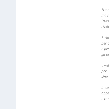
Era 
ma s
l’av
rivel
E’ r
per c
e pe
gli 
avre
per 
sino
in c
abba
e con