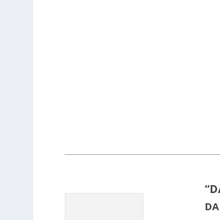
“D
DA