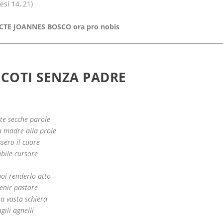
esi 14, 21)
CTE JOANNES BOSCO ora pro nobis
CCOTI SENZA PADRE
te secche parole
a madre alla prole
ssero il cuore
abile cursore
poi renderlo atto
venir pastore
na vasta schiera
agili agnelli