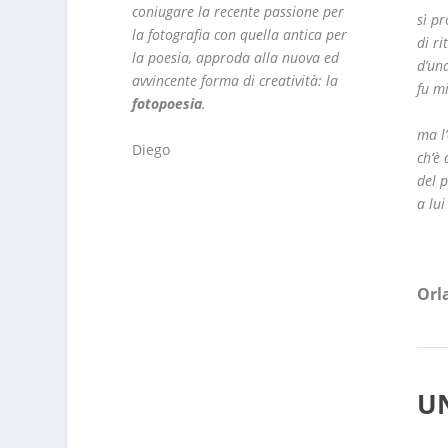
coniugare la recente passione per
sì pr
la fotografia con quella antica per
di ri
la poesia, approda alla nuova ed
d’un
avvincente forma di creatività: la
fu m
fotopoesia
.
ma l
Diego
ch’è
del p
a lui
Orl
U