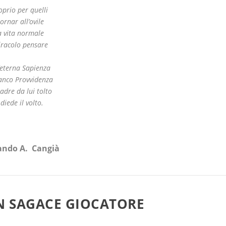
oprio per quelli
tornar all’ovile
a vita normale
iracolo pensare
’eterna Sapienza
 anco Provvidenza
adre da lui tolto
 diede il volto.
ando A. Cangià
N SAGACE GIOCATORE