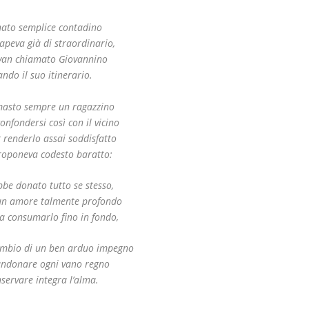
nato semplice contadino
apeva già di straordinario,
evan chiamato Giovannino
ando il suo itinerario.
imasto sempre un ragazzino
onfondersi così con il vicino
r renderlo assai soddisfatto
proponeva codesto baratto:
bbe donato tutto se stesso,
un amore talmente profondo
 a consumarlo fino in fondo,
ambio di un ben arduo impegno
ndonare ogni vano regno
servare integra l’alma.