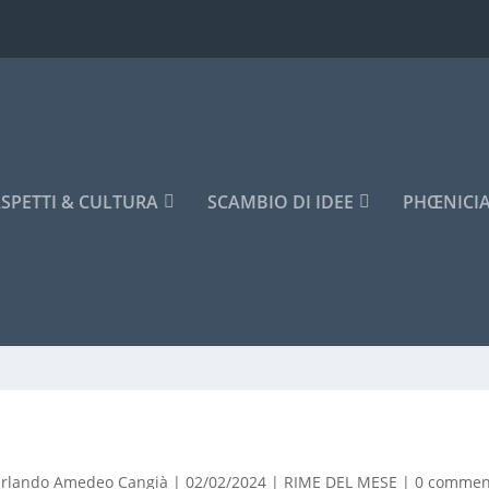
SPETTI & CULTURA
SCAMBIO DI IDEE
PHŒNICI
rlando Amedeo Cangià
|
02/02/2024
|
RIME DEL MESE
|
0 commen