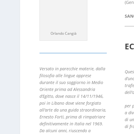
(Gen
SAN
Orlando Cangià
E
Versato in parecchie materie, dalla
Ques
filosofia alle lingue apprese
d’un
durante il suo soggiorno in Medio
trafi
Oriente prima ad Alessandria
dell’
d’Egitto, dove nasce il 14/11/1946,
poi in Libano dove viene forgiato
per 
all’arte da una guida straordinaria,
a di
Ernesto Forti, prima di rimpatriare
di u
definitivamente in Italia nel 1969.
di fr
Da alcuni anni, riuscendo a