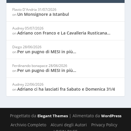
Flavio D'Andria
31/07/2026
Un Monsignore a Istanbul
on
Audrey
05/07/2026
Adriano con Franco e La Cavalleria Rusticana…
on
Diego
28/06/2026
Per un pugno di MESI in più…
on
Ferdinando bonapace
28/06/2026
Per un pugno di MESI in più…
on
Audrey
22/06/2026
Adriano ci ha lasciati fra Sabato e Domenica 31/4
on
Progettato da
| Alimentato da
Elegant Themes
WordPress
Archivio Completo
Alcuni degli Autori
Privacy Policy