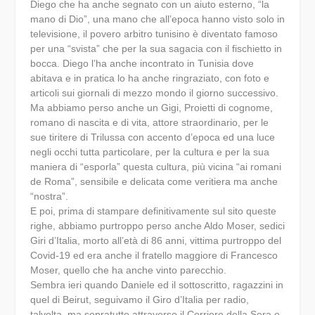
Diego che ha anche segnato con un aiuto esterno, “la
mano di Dio”, una mano che all’epoca hanno visto solo in
televisione, il povero arbitro tunisino è diventato famoso
per una “svista” che per la sua sagacia con il fischietto in
bocca. Diego l’ha anche incontrato in Tunisia dove
abitava e in pratica lo ha anche ringraziato, con foto e
articoli sui giornali di mezzo mondo il giorno successivo.
Ma abbiamo perso anche un Gigi, Proietti di cognome,
romano di nascita e di vita, attore straordinario, per le
sue tiritere di Trilussa con accento d’epoca ed una luce
negli occhi tutta particolare, per la cultura e per la sua
maniera di “esporla” questa cultura, più vicina “ai romani
de Roma”, sensibile e delicata come veritiera ma anche
“nostra”.
E poi, prima di stampare definitivamente sul sito queste
righe, abbiamo purtroppo perso anche Aldo Moser, sedici
Giri d’Italia, morto all’età di 86 anni, vittima purtroppo del
Covid-19 ed era anche il fratello maggiore di Francesco
Moser, quello che ha anche vinto parecchio.
Sembra ieri quando Daniele ed il sottoscritto, ragazzini in
quel di Beirut, seguivamo il Giro d’Italia per radio,
talvolta, ma sopratutto attraverso il Corriere della Sera e