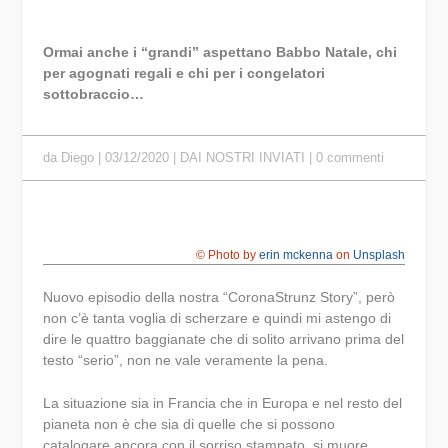
Ormai anche i “grandi” aspettano Babbo Natale, chi
per agognati regali e chi per i congelatori
sottobraccio…
da
Diego
|
03/12/2020
|
DAI NOSTRI INVIATI
|
0 commenti
© Photo by
erin mckenna
on
Unsplash
Nuovo episodio della nostra “CoronaStrunz Story”, però
non c’è tanta voglia di scherzare e quindi mi astengo di
dire le quattro baggianate che di solito arrivano prima del
testo “serio”, non ne vale veramente la pena.
La situazione sia in Francia che in Europa e nel resto del
pianeta non è che sia di quelle che si possono
catalogare ancora con il sorriso stampato, si muore