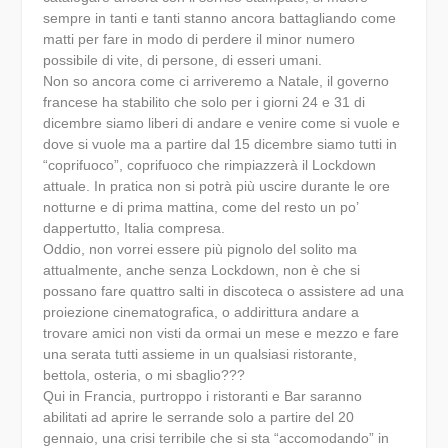
sempre in tanti e tanti stanno ancora battagliando come
matti per fare in modo di perdere il minor numero
possibile di vite, di persone, di esseri umani.
Non so ancora come ci arriveremo a Natale, il governo
francese ha stabilito che solo per i giorni 24 e 31 di
dicembre siamo liberi di andare e venire come si vuole e
dove si vuole ma a partire dal 15 dicembre siamo tutti in
“coprifuoco”, coprifuoco che rimpiazzerà il Lockdown
attuale. In pratica non si potrà più uscire durante le ore
notturne e di prima mattina, come del resto un po’
dappertutto, Italia compresa.
Oddio, non vorrei essere più pignolo del solito ma
attualmente, anche senza Lockdown, non è che si
possano fare quattro salti in discoteca o assistere ad una
proiezione cinematografica, o addirittura andare a
trovare amici non visti da ormai un mese e mezzo e fare
una serata tutti assieme in un qualsiasi ristorante,
bettola, osteria, o mi sbaglio???
Qui in Francia, purtroppo i ristoranti e Bar saranno
abilitati ad aprire le serrande solo a partire del 20
gennaio, una crisi terribile che si sta “accomodando” in