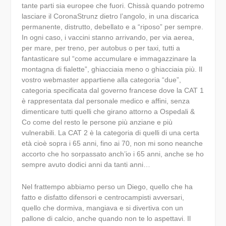
tante parti sia europee che fuori. Chissà quando potremo
lasciare il CoronaStrunz dietro l’angolo, in una discarica
permanente, distrutto, debellato e a “riposo” per sempre.
In ogni caso, i vaccini stanno arrivando, per via aerea,
per mare, per treno, per autobus o per taxi, tutti a
fantasticare sul “come accumulare e immagazzinare la
montagna di fialette”, ghiacciaia meno o ghiacciaia più. Il
vostro webmaster appartiene alla categoria “due”,
categoria specificata dal governo francese dove la CAT 1
è rappresentata dal personale medico e affini, senza
dimenticare tutti quelli che girano attorno a Ospedali &
Co come del resto le persone più anziane e più
vulnerabili. La CAT 2 è la categoria di quelli di una certa
età cioè sopra i 65 anni, fino ai 70, non mi sono neanche
accorto che ho sorpassato anch’io i 65 anni, anche se ho
sempre avuto dodici anni da tanti anni…
Nel frattempo abbiamo perso un Diego, quello che ha
fatto e disfatto difensori e centrocampisti avversari,
quello che dormiva, mangiava e si divertiva con un
pallone di calcio, anche quando non te lo aspettavi. Il