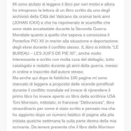
Mi sono stufato di leggere il libro per vari motivi e allora
ho intrapreso la lettura di un libro scritto da uno degli
archivisti della Città del Vaticano da oramai tanti anni
(JOHAN ICKX) e che ha rispolverato le scartoffie che
sono state accatastate durante la Seconda Guerra
Mondiale quanto a quello che sapeva o conosceva il
Pontefice PIO XII in merito alla situazione e deportazione
degli ebrei durante il conflitto stesso. IL libro si intitola “LE
BUREAU – LES JUIFS DE PIE XII”, anche molto
interessante e scritto con molta cura del dettaglio, tutto
catalogato e redatto durante gli anni della guerra, messo
in ordine e trascritto dall’autore stesso.
Ma anche qui dopo le fatidiche 100 pagine mi sono
stancato di leggere a proposito delle vicende pontificali
durante il conflitto mondiale ed invece di riprendere il
primo libro ho invece aperto un libro della scrittrice USA
Toni Morrison, intitolato, in francese “Délivrances”, libro
straordinario per come è stato scritto e pensato ma che
ho aggiunto dopo un numero fatidico di pagine alla pila
iniziata qualche settimana fa sulla parte destra della mia
scrivania. Da tenere presente che il libro della Morrison