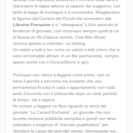
rifacevamo le tappe attorno al tappeto del soggiorno, con
tanto di tappe di montagna e a cronometro. Ritagliavamo
le figurine dal Corriere dei Piccoli che trovavamo alla
Librairie Française
e si “ridisegnava” il Giro secondo le
tendenze di giornata, cioè vincevano sempre quelli di cui
si faceva un tifo d’epoca remota. Cioè Aldo Moser
vinceva spesso e volentieri, no kidding…
Un saluto a tutti e tre, come un saluto a tutti coloro che si
sono accomodati altrove, in un Bar permanente, sempre
aperto anche con il CoronaStrunz in giro.
Purtroppo non riesco a leggere come prima, non so
bene il perché o percome ma sospetto che una
permanenza forzata in casa o appartamento non vada
tanto d’accordo con il sottoscritto dopo un certo periodo
di tempo. Vai a sapere…
Ho iniziato a leggere un libro riguardo la storia del
giornale “Le Canard Enchainé”, un giornale che non
accetta nessuna pubblicità stampata e quindi non deve
sottostare a esigenze di “mercato pubblicitario” per
rifondare le casse del giornale stesso, interessante ma…