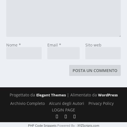
Nome
*
Email
*
Sito web
Progettato da
| Alimentato da
Elegant Themes
WordPress
Archivio Completo
Alcuni degli Autori
Privacy Policy
LOGIN PAGE
PHP Code Snippets
Powered By :
XYZScripts.com