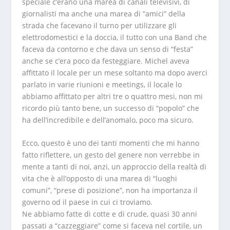
speciale c’erano una marea di canali televisivi, di
giornalisti ma anche una marea di “amici” della
strada che facevano il turno per utilizzare gli
elettrodomestici e la doccia, il tutto con una Band che
faceva da contorno e che dava un senso di “festa”
anche se c’era poco da festeggiare. Michel aveva
affittato il locale per un mese soltanto ma dopo averci
parlato in varie riunioni e meetings, il locale lo
abbiamo affittato per altri tre o quattro mesi, non mi
ricordo più tanto bene, un successo di “popolo” che
ha dell’incredibile e dell’anomalo, poco ma sicuro.
Ecco, questo è uno dei tanti momenti che mi hanno
fatto riflettere, un gesto del genere non verrebbe in
mente a tanti di noi, anzi, un approccio della realtà di
vita che è all’opposto di una marea di “luoghi
comuni”, “prese di posizione”, non ha importanza il
governo od il paese in cui ci troviamo.
Ne abbiamo fatte di cotte e di crude, quasi 30 anni
passati a “cazzeggiare” come si faceva nel cortile, un