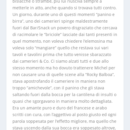
bislacche o strambe, più lui riusciva sempre a
metterle in atto, anche quando si trovava tutti contro.
Un giorno, durante uno di questi momenti “panino e
birra”, uno dei camerieri spinge maldestramente
fuori dal Bar/Snack un povero disgraziato che cercava
di racimolare le “briciole” lasciate dai tanti presenti in
quel momento, non voleva chiedere l’elemosina ma
voleva solo “mangiare” quello che restava sui vari
tavoli e tavolini prima che tutto venisse sbarazzato
dai camerieri & Co. Ci siamo alzati tutti e due allo
stesso momento ma ho dovuto trattenere Michel per
non causare una di quelle scene alla “Rocky Balboa”,
stava apostrofando il cameriere in maniera non
troppo “amichevole”, con il panino che gli stava
saltando fuori dalla bocca per la cantilena di insulti o
quasi che sgorgavano in maniera molto dettagliata.
Era un amante puro e duro del francese e arabo
scritti con cura, con l’aggettivo al posto giusto ed ogni
parola soppesata per l’effetto migliore, ma quello che
stava uscendo dalla sua bocca era soppesato altrove,