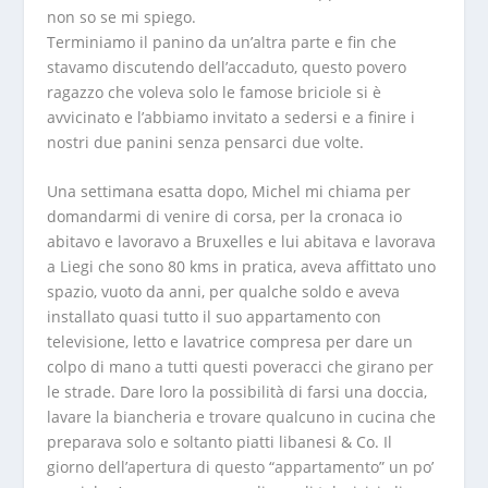
non so se mi spiego.
Terminiamo il panino da un’altra parte e fin che
stavamo discutendo dell’accaduto, questo povero
ragazzo che voleva solo le famose briciole si è
avvicinato e l’abbiamo invitato a sedersi e a finire i
nostri due panini senza pensarci due volte.
Una settimana esatta dopo, Michel mi chiama per
domandarmi di venire di corsa, per la cronaca io
abitavo e lavoravo a Bruxelles e lui abitava e lavorava
a Liegi che sono 80 kms in pratica, aveva affittato uno
spazio, vuoto da anni, per qualche soldo e aveva
installato quasi tutto il suo appartamento con
televisione, letto e lavatrice compresa per dare un
colpo di mano a tutti questi poveracci che girano per
le strade. Dare loro la possibilità di farsi una doccia,
lavare la biancheria e trovare qualcuno in cucina che
preparava solo e soltanto piatti libanesi & Co. Il
giorno dell’apertura di questo “appartamento” un po’