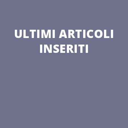
ULTIMI ARTICOLI
INSERITI