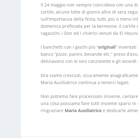
Il 24 maggio non sempre coincideva con una do
cortile, alcune fatte di giorno altre di sera se
sull’importanza della festa, tutti, più o meno in
domenica prefissata per la kermesse, il cortile e
ragazzini, i Don ed i chierici venuti da El Hous
I banchetti con i giochi più “
originali
” inventati 
banco “pizze, panini, bevande etc.” preso d’ass
deliziavano con le loro canzonette e gli
accordi
Ora siamo cresciuti, sicuramente anagraficamente
Maria Ausiliatrice continua a tenerci legati.
Non potremo fare processioni insieme, cantar
una cosa possiamo fare tutti insieme sparsi in
ringraziare
Maria Ausiliatrice
e dedicarle almen