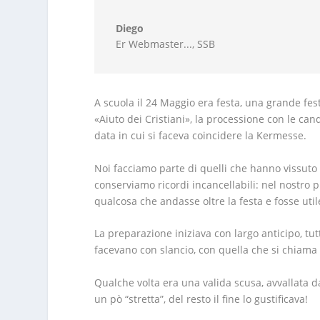
Diego
Er Webmaster...
,
SSB
A scuola il 24 Maggio era festa, una grande fest
«Aiuto dei Cristiani», la processione con le can
data in cui si faceva coincidere la Kermesse.
Noi facciamo parte di quelli che hanno vissuto la
conserviamo ricordi incancellabili: nel nostro p
qualcosa che andasse oltre la festa e fosse util
La preparazione iniziava con largo anticipo, tutt
facevano con slancio, con quella che si chiama “
Qualche volta era una valida scusa, avvallata da
un pò “stretta”, del resto il fine lo gustificava!