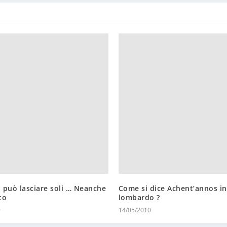
i può lasciare soli … Neanche
Come si dice Achent’annos in
to
lombardo ?
9
14/05/2010