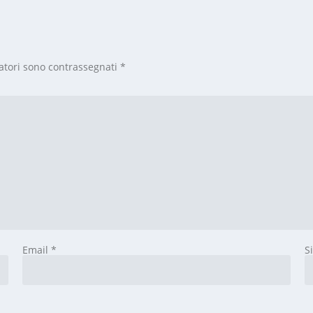
atori sono contrassegnati
*
Email
*
S