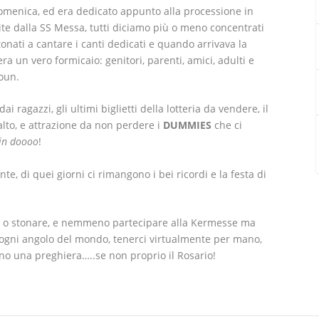
menica, ed era dedicato appunto alla processione in
guite dalla SS Messa, tutti diciamo più o meno concentrati
tonati a cantare i canti dedicati e quando arrivava la
ra un vero formicaio: genitori, parenti, amici, adulti e
soun.
dai ragazzi, gli ultimi biglietti della lotteria da vendere, il
alto, e attrazione da non perdere i
DUMMIES
che ci
 in doooo
!
, di quei giorni ci rimangono i bei ricordi e la festa di
e o stonare, e nemmeno partecipare alla Kermesse ma
 ogni angolo del mondo, tenerci virtualmente per mano,
o una preghiera…..se non proprio il Rosario!