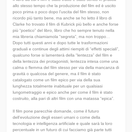
allo stesso tempo che la produzione del film ed è uscito
poco prima o poco dopo l’uscita del film stesso, non
ricordo più tanto bene, ma anche se ho letto il libro di
Clarke ho trovato il film di Kubrick più bello e anche forse
più “poetico” del libro, libro che ho sempre tenuto nella
mia libreria chiamiamola “segreta”, ma non troppo…
Dopo tutti questi anni e dopo tutte le trasformazioni
graduali e continue degli attimi riempiti di “effetti speciali”,
qualcuno forse si lamenterà della “lentezza” del film e
della lentezza dei protagonisti, lentezza intesa come una
calma o flemma del film stesso per via della mancanza di
gravità o qualcosa del genere, ma il film è stato
catalogato come un film epico per via della sua
lunghezza totalmente inabituale per un qualsiasi
lungometraggio e epico anche per come il film è stato
costruito, alla pari di altri film con una matassa “epica”.
Il film pone parecchie domande, come il futuro
dell’evoluzione degli esseri umani o come della
tecnologia e intelligenza artificiale e quale sarà la loro
percentuale in un futuro di cui facciamo già parte tutti