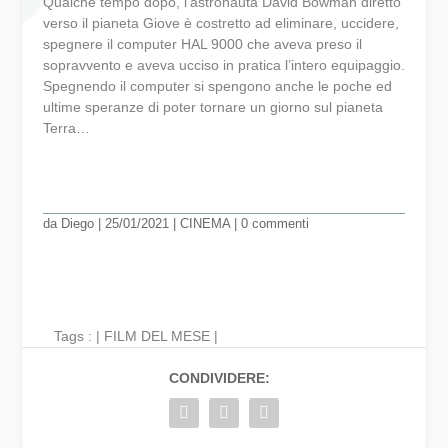
Qualche tempo dopo, l’astronauta David Bowman diretto
verso il pianeta Giove è costretto ad eliminare, uccidere,
spegnere il computer HAL 9000 che aveva preso il
sopravvento e aveva ucciso in pratica l’intero equipaggio.
Spegnendo il computer si spengono anche le poche ed
ultime speranze di poter tornare un giorno sul pianeta
Terra…
da
Diego
|
25/01/2021
|
CINEMA
|
0 commenti
Tags : |
FILM DEL MESE
|
CONDIVIDERE: