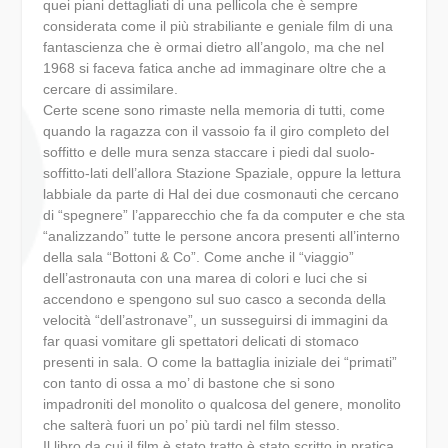
quei piani dettagliati di una pellicola che è sempre
considerata come il più strabiliante e geniale film di una
fantascienza che è ormai dietro all’angolo, ma che nel
1968 si faceva fatica anche ad immaginare oltre che a
cercare di assimilare.
Certe scene sono rimaste nella memoria di tutti, come
quando la ragazza con il vassoio fa il giro completo del
soffitto e delle mura senza staccare i piedi dal suolo-
soffitto-lati dell’allora Stazione Spaziale, oppure la lettura
labbiale da parte di Hal dei due cosmonauti che cercano
di “spegnere” l’apparecchio che fa da computer e che sta
“analizzando” tutte le persone ancora presenti all’interno
della sala “Bottoni & Co”. Come anche il “viaggio”
dell’astronauta con una marea di colori e luci che si
accendono e spengono sul suo casco a seconda della
velocità “dell’astronave”, un susseguirsi di immagini da
far quasi vomitare gli spettatori delicati di stomaco
presenti in sala. O come la battaglia iniziale dei “primati”
con tanto di ossa a mo’ di bastone che si sono
impadroniti del monolito o qualcosa del genere, monolito
che salterà fuori un po’ più tardi nel film stesso.
Il libro da cui il film è stato tratto è stato scritto in pratica