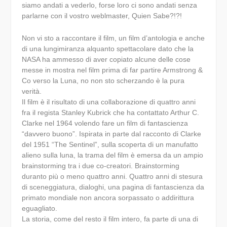
siamo andati a vederlo, forse loro ci sono andati senza
parlarne con il vostro weblmaster, Quien Sabe?!?!
Non vi sto a raccontare il film, un film d’antologia e anche
di una lungimiranza alquanto spettacolare dato che la
NASA ha ammesso di aver copiato alcune delle cose
messe in mostra nel film prima di far partire Armstrong &
Co verso la Luna, no non sto scherzando è la pura
verità.
Il film è il risultato di una collaborazione di quattro anni
fra il regista Stanley Kubrick che ha contattato Arthur C.
Clarke nel 1964 volendo fare un film di fantascienza
“davvero buono”. Ispirata in parte dal racconto di Clarke
del 1951 “The Sentinel”, sulla scoperta di un manufatto
alieno sulla luna, la trama del film è emersa da un ampio
brainstorming tra i due co-creatori. Brainstorming
duranto più o meno quattro anni. Quattro anni di stesura
di sceneggiatura, dialoghi, una pagina di fantascienza da
primato mondiale non ancora sorpassato o addirittura
eguagliato.
La storia, come del resto il film intero, fa parte di una di